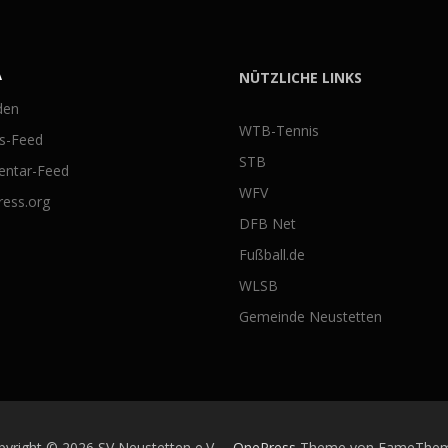
A
NÜTZLICHE LINKS
den
WTB-Tennis
gs-Feed
STB
ntar-Feed
WFV
ess.org
DFB Net
Fußball.de
WLSB
Gemeinde Neustetten
pyright © 2026 SV Neustetten e.V.
–
OnePress
Theme von FameThe