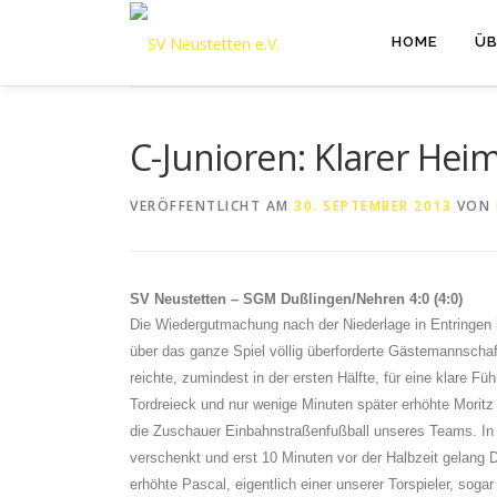
Zum
Inhalt
HOME
ÜB
springen
C-Junioren: Klarer Heim
VERÖFFENTLICHT AM
30. SEPTEMBER 2013
VON
SV Neustetten – SGM Dußlingen/Nehren 4:0 (4:0)
Die Wiedergutmachung nach der Niederlage in Entringen 
über das ganze Spiel völlig überforderte Gästemannscha
reichte, zumindest in der ersten Hälfte, für eine klare Fü
Tordreieck und nur wenige Minuten später erhöhte Moritz
die Zuschauer Einbahnstraßenfußball unseres Teams. In di
verschenkt und erst 10 Minuten vor der Halbzeit gelang D
erhöhte Pascal, eigentlich einer unserer Torspieler, soga