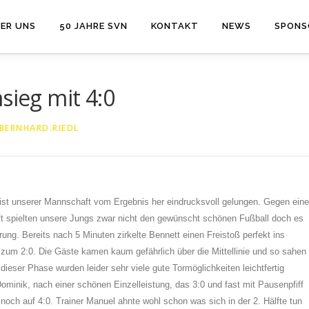
ER UNS
50 JAHRE SVN
KONTAKT
NEWS
SPONS
sieg mit 4:0
BERNHARD.RIEDL
ist unserer Mannschaft vom Ergebnis her eindrucksvoll gelungen. Gegen eine
ft spielten unsere Jungs zwar nicht den gewünscht schönen Fußball doch es
hrung. Bereits nach 5 Minuten zirkelte Bennett einen Freistoß perfekt ins
 zum 2:0. Die Gäste kamen kaum gefährlich über die Mittellinie und so sahen
eser Phase wurden leider sehr viele gute Tormöglichkeiten leichtfertig
ominik, nach einer schönen Einzelleistung, das 3:0 und fast mit Pausenpfiff
r noch auf 4:0. Trainer Manuel ahnte wohl schon was sich in der 2. Hälfte tun