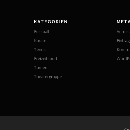
KATEGORIEN
MET
Fussball
Anmel
Karate
Eintra
Tennis
Komme
Freizeitsport
WordPr
Turnen
Theatergruppe
Co