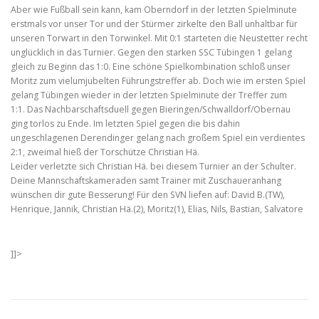
Aber wie Fußball sein kann, kam Oberndorf in der letzten Spielminute
erstmals vor unser Tor und der Stürmer zirkelte den Ball unhaltbar für
unseren Torwart in den Torwinkel.
Mit 0:1 starteten die Neustetter recht
unglücklich in das Turnier. Gegen den starken SSC Tübingen 1 gelang
gleich zu Beginn das 1:0. Eine schöne Spielkombination schloß unser
Moritz zum vielumjubelten Führungstreffer ab. Doch wie im ersten Spiel
gelang Tübingen wieder in der letzten Spielminute der Treffer zum
1:1. Das Nachbarschaftsduell gegen Bieringen/Schwalldorf/Obernau
ging torlos zu Ende. Im letzten Spiel gegen die bis dahin
ungeschlagenen Derendinger gelang nach großem Spiel ein verdientes
2:1, zweimal hieß der Torschütze Christian Hä.
Leider verletzte sich Christian Hä. bei diesem Turnier an der Schulter.
Deine Mannschaftskameraden samt Trainer mit Zuschaueranhang
wünschen dir gute Besserung! Für den SVN liefen auf: David B.(TW),
Henrique, Jannik, Christian Hä.(2), Moritz(1), Elias, Nils, Bastian, Salvatore
]]>