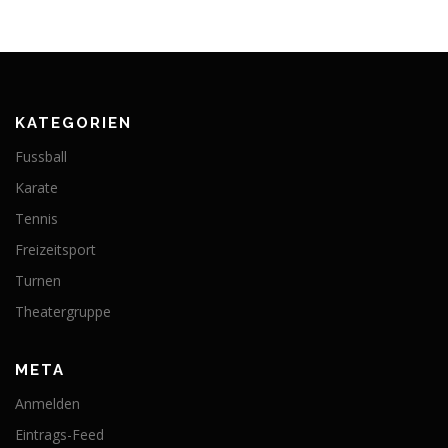
KATEGORIEN
Fussball
Karate
Tennis
Freizeitsport
Turnen
Theatergruppe
META
Anmelden
Eintrags-Feed