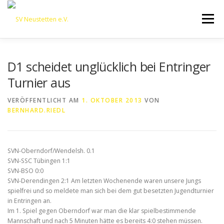
Zum
Inhalt
Menü
springen
HOME
ÜBER UNS
50 JAHRE SVN
KONTAKT
D1 scheidet unglücklich bei Entringer
Turnier aus
NEWS
SPONSORING
SPORTHEIM „LA CASA“
VERÖFFENTLICHT AM
1. OKTOBER 2013
VON
BERNHARD.RIEDL
LOGIN
SVN-Oberndorf/Wendelsh. 0.1
SVN-SSC Tübingen 1:1
SVN-BSO 0:0
SVN-Derendingen 2:1
Am letzten Wochenende waren unsere Jungs
spielfrei und so meldete man sich bei dem gut besetzten Jugendturnier
in Entringen an.
Im 1. Spiel gegen Oberndorf war man die klar spielbestimmende
Mannschaft und nach 5 Minuten hätte es bereits 4:0 stehen müssen.