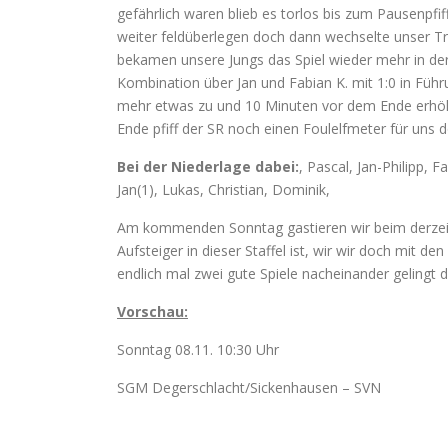
gefährlich waren blieb es torlos bis zum Pausenpf
weiter feldüberlegen doch dann wechselte unser Tra
bekamen unsere Jungs das Spiel wieder mehr in der 
Kombination über Jan und Fabian K. mit 1:0 in Führ
mehr etwas zu und 10 Minuten vor dem Ende erhöht
Ende pfiff der SR noch einen Foulelfmeter für un
Bei der Niederlage dabei:
, Pascal, Jan-Philipp, F
Jan(1), Lukas, Christian, Dominik,
Am kommenden Sonntag gastieren wir beim derzeiti
Aufsteiger in dieser Staffel ist, wir wir doch mit d
endlich mal zwei gute Spiele nacheinander gelingt 
Vorschau:
Sonntag 08.11. 10:30 Uhr
SGM Degerschlacht/Sickenhausen – SVN