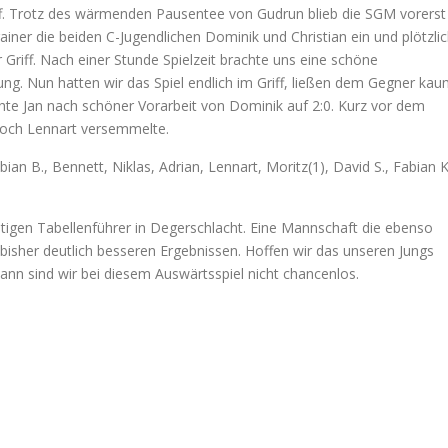
iff. Trotz des wärmenden Pausentee von Gudrun blieb die SGM vorerst
iner die beiden C-Jugendlichen Dominik und Christian ein und plötzli
Griff. Nach einer Stunde Spielzeit brachte uns eine schöne
ung. Nun hatten wir das Spiel endlich im Griff, ließen dem Gegner ka
e Jan nach schöner Vorarbeit von Dominik auf 2:0. Kurz vor dem
s doch Lennart versemmelte.
abian B., Bennett, Niklas, Adrian, Lennart, Moritz(1), David S., Fabian K
gen Tabellenführer in Degerschlacht. Eine Mannschaft die ebenso
en bisher deutlich besseren Ergebnissen. Hoffen wir das unseren Jungs
dann sind wir bei diesem Auswärtsspiel nicht chancenlos.