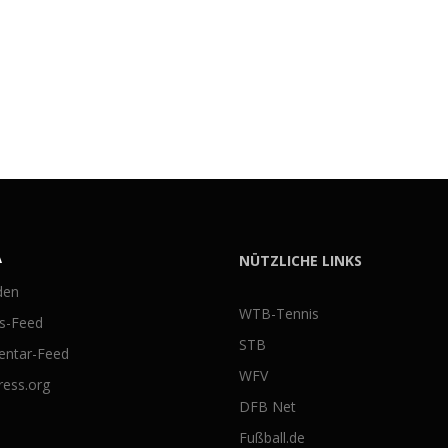
A
NÜTZLICHE LINKS
den
WTB-Tennis
gs-Feed
STB
ntar-Feed
WFV
ess.org
DFB Net
Fußball.de