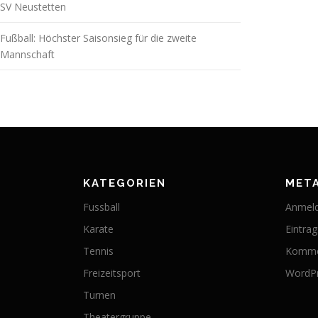
SV Neustetten
Fußball: Höchster Saisonsieg für die zweite
Mannschaft
KATEGORIEN
MET
Fussball
Anmel
Karate
Eintra
Tennis
Komme
Freizeitsport
WordPr
Turnen
Theatergruppe