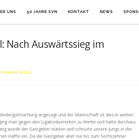
ER UNS
50 JAHRE SVN
KONTAKT
NEWS
SPONS
l: Nach Auswärtssieg im
ERNHARD.RIEDL
 Wiedergutmachung angesagt und der Mannschaft ist dies in weiten
t ging man gegen den Ligakonkurrenten zu Werke und hatte durchaus
lang wurde der Gastgeber stärker und schnürte unsere Jungs in der
genen Hälfte ein. Da die Gastgeber aber nur bis zum Sechszehner