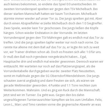
auch keines bekommen, so endete das Spiel 0:0 unentschieden. Im
zweiten Vorrundenspiel spielten wir gegen den TSV Michelbach. Bei
dieser starken Mannschaft hatten wir kaum Torchancen. Michelbach
stürmte immer wieder auf unser Tor zu. Die Jungs spielten gut mit. Aber
durch einen Abspielfehler erzielte Michelbach doch den 1:0 Siegtreffer.
Zwei Spiele, wieder kein Tor geschossen. Die Jungs ließen die Köpfe
hängen. Schon wieder Endstation in der Vorrunde. Im letzten
Vorrundenspiel gegen den TSV Mähringen galt es endlich mal das Tor zu
treffen. Und die Jungs spielten tapfer weiter nur noch nach vorne. Da
rannte Kai alleine mit dem Ball auf das Tor zu, er legte ihn sich zu weit
vor, wir Trainer drehten schon ab. Doch es freuten sich alle: 1:0 für uns.
Er muß den Ball noch irgendwie reingekrätscht haben… Egal,
Hauptsache drin und endlich mal wieder gewonnen. Dennoch waren wir
enttäuscht. Wir warteten nur noch auf das Platzierungsspiel, als die
Vorrundentabelle durchgegeben wurde: zweiter Platz Neustetten,
somit im Halbfinale gegen die SG Oberndorf/Wendelsheim. Die Jungs
schauten zuerst ungläubig und dann freuten sie sich, als wären sie
gerade Weltmeister geworden. 4 Punkte und 1:1 Tore reichten zum
Weiterkommen. Wahnsinn. Und es ging ein Ruck durch die Mannschaft.
Jetzt sind wir im Turnier. Da geht was. Gegen den bis dahin
ungeschlagenen Turnierausrichter kämpften sie bis zum Umfallen. Felix,
Leon L., Marc und Timo rannten vorne die gegnerische Abwehr an was