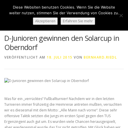
Zum
Diese Websiten benutzen Cookies. Wenn Sie die Website
Inhalt
Menü
weiter nutzen, stimmen Sie der Verwendung von Cookies zu.
springen
Akzeptieren
Erfahren Sie mehr
HOME
ÜBER UNS
50 JAHRE SVN
KONTAKT
D-Junioren gewinnen den Solarcup in
Oberndorf
NEWS
SPONSORING
SPORTHEIM „LA CASA“
VERÖFFENTLICHT AM
18. JULI 2015
VON
BERNHARD.RIEDL
LOGIN
Was für ein „verrücktes“ Fußballturnier! Nachdem wir in den letzten
Turnieren immer frühzeitig die Heimreise antreten mußten, versuchten
wir es diesesmal mit dem Motto: „Alle Mann nach vorne“. Diese sehr
offensive Taktik setzten die Jungs im ersten Spiel gegen den TUS
ErgenzingenI auch gut um. Es wurden viele Chancen herausgespielt,
aber wiedereinmal wurde das Tor nicht getroffen. Mit Glück haben wir