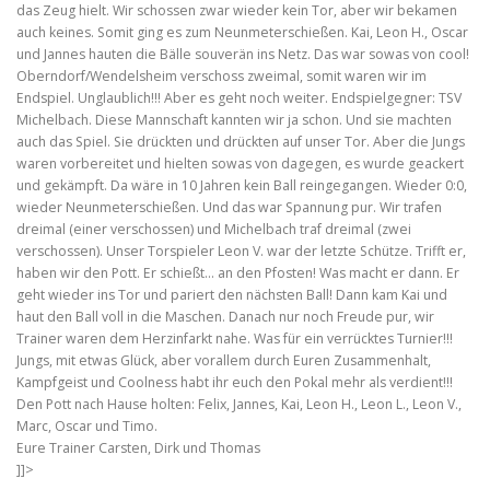
das Zeug hielt. Wir schossen zwar wieder kein Tor, aber wir bekamen
auch keines. Somit ging es zum Neunmeterschießen. Kai, Leon H., Oscar
und Jannes hauten die Bälle souverän ins Netz. Das war sowas von cool!
Oberndorf/Wendelsheim verschoss zweimal, somit waren wir im
Endspiel. Unglaublich!!! Aber es geht noch weiter. Endspielgegner: TSV
Michelbach. Diese Mannschaft kannten wir ja schon. Und sie machten
auch das Spiel. Sie drückten und drückten auf unser Tor. Aber die Jungs
waren vorbereitet und hielten sowas von dagegen, es wurde geackert
und gekämpft. Da wäre in 10 Jahren kein Ball reingegangen. Wieder 0:0,
wieder Neunmeterschießen. Und das war Spannung pur. Wir trafen
dreimal (einer verschossen) und Michelbach traf dreimal (zwei
verschossen). Unser Torspieler Leon V. war der letzte Schütze. Trifft er,
haben wir den Pott. Er schießt… an den Pfosten! Was macht er dann. Er
geht wieder ins Tor und pariert den nächsten Ball! Dann kam Kai und
haut den Ball voll in die Maschen. Danach nur noch Freude pur, wir
Trainer waren dem Herzinfarkt nahe. Was für ein verrücktes Turnier!!!
Jungs, mit etwas Glück, aber vorallem durch Euren Zusammenhalt,
Kampfgeist und Coolness habt ihr euch den Pokal mehr als verdient!!!
Den Pott nach Hause holten: Felix, Jannes, Kai, Leon H., Leon L., Leon V.,
Marc, Oscar und Timo.
Eure Trainer Carsten, Dirk und Thomas
]]>