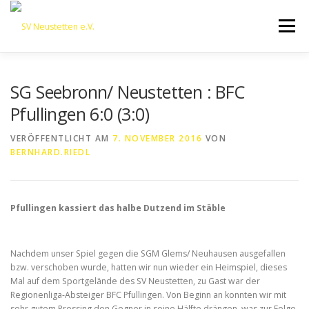
Zum
Inhalt
Menü
springen
HOME
ÜBER UNS
50 JAHRE SVN
KONTAKT
SG Seebronn/ Neustetten : BFC
Pfullingen 6:0 (3:0)
NEWS
SPONSORING
SPORTHEIM „LA CASA“
VERÖFFENTLICHT AM
7. NOVEMBER 2016
VON
BERNHARD.RIEDL
LOGIN
Pfullingen kassiert das halbe Dutzend im Stäble
Nachdem unser Spiel gegen die SGM Glems/ Neuhausen ausgefallen
bzw. verschoben wurde, hatten wir nun wieder ein Heimspiel, dieses
Mal auf dem Sportgelände des SV Neustetten, zu Gast war der
Regionenliga-Absteiger BFC Pfullingen. Von Beginn an konnten wir mit
sehr gutem Pressing den Gegner in seine Hälfte drängen, was zur Folge