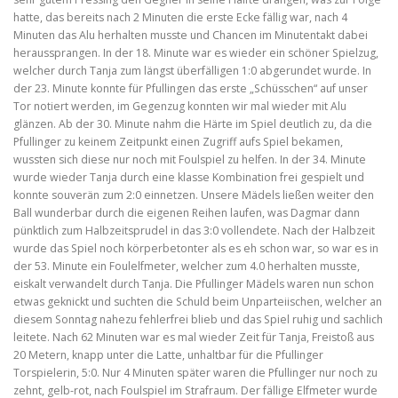
hatte, das bereits nach 2 Minuten die erste Ecke fällig war, nach 4
Minuten das Alu herhalten musste und Chancen im Minutentakt dabei
heraussprangen. In der 18. Minute war es wieder ein schöner Spielzug,
welcher durch Tanja zum längst überfälligen 1:0 abgerundet wurde. In
der 23. Minute konnte für Pfullingen das erste „Schüsschen“ auf unser
Tor notiert werden, im Gegenzug konnten wir mal wieder mit Alu
glänzen. Ab der 30. Minute nahm die Härte im Spiel deutlich zu, da die
Pfullinger zu keinem Zeitpunkt einen Zugriff aufs Spiel bekamen,
wussten sich diese nur noch mit Foulspiel zu helfen. In der 34. Minute
wurde wieder Tanja durch eine klasse Kombination frei gespielt und
konnte souverän zum 2:0 einnetzen. Unsere Mädels ließen weiter den
Ball wunderbar durch die eigenen Reihen laufen, was Dagmar dann
pünktlich zum Halbzeitsprudel in das 3:0 vollendete. Nach der Halbzeit
wurde das Spiel noch körperbetonter als es eh schon war, so war es in
der 53. Minute ein Foulelfmeter, welcher zum 4.0 herhalten musste,
eiskalt verwandelt durch Tanja. Die Pfullinger Mädels waren nun schon
etwas geknickt und suchten die Schuld beim Unparteiischen, welcher an
diesem Sonntag nahezu fehlerfrei blieb und das Spiel ruhig und sachlich
leitete. Nach 62 Minuten war es mal wieder Zeit für Tanja, Freistoß aus
20 Metern, knapp unter die Latte, unhaltbar für die Pfullinger
Torspielerin, 5:0. Nur 4 Minuten später waren die Pfullinger nur noch zu
zehnt, gelb-rot, nach Foulspiel im Strafraum. Der fällige Elfmeter wurde