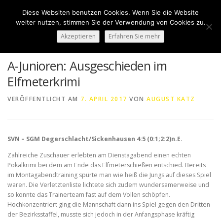
Zum
Diese Websiten benutzen Cookies. Wenn Sie die Website
Inhalt
Menü
weiter nutzen, stimmen Sie der Verwendung von Cookies zu.
springen
Akzeptieren
Erfahren Sie mehr
HOME
ÜBER UNS
50 JAHRE SVN
KONTAKT
A-Junioren: Ausgeschieden im
Elfmeterkrimi
NEWS
SPONSORING
SPORTHEIM „LA CASA“
VERÖFFENTLICHT AM
7. APRIL 2017
VON
AUGUST KATZ
LOGIN
SVN – SGM Degerschlacht/Sickenhausen 4:5 (0:1;2:2)n.E.
Zahlreiche Zuschauer erlebten am Dienstagabend einen echten
Pokalkrimi bei dem am Ende das Elfmeterschießen entschied. Bereits
im Montagabendtraining spürte man wie heiß die Jungs auf dieses Spiel
waren. Die Verletztenliste lichtete sich zudem wundersamerweise und
so konnte das Trainerteam fast auf dem Vollen schöpfen.
Hochkonzentriert ging die Mannschaft dann ins Spiel gegen den Dritten
der Bezirksstaffel, musste sich jedoch in der Anfangsphase kräftig