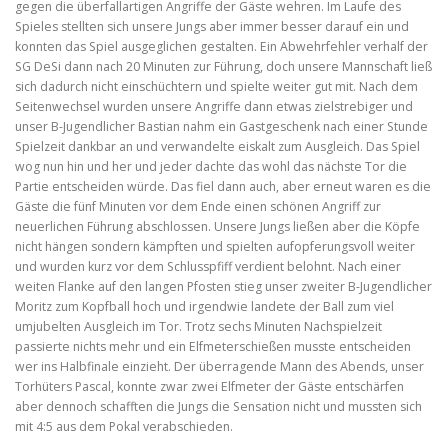
gegen die überfallartigen Angriffe der Gäste wehren. Im Laufe des
Spieles stellten sich unsere Jungs aber immer besser darauf ein und
konnten das Spiel ausgeglichen gestalten. Ein Abwehrfehler verhalf der
SG DeSi dann nach 20 Minuten zur Führung, doch unsere Mannschaft ließ
sich dadurch nicht einschüchtern und spielte weiter gut mit. Nach dem
Seitenwechsel wurden unsere Angriffe dann etwas zielstrebiger und
unser B-Jugendlicher Bastian nahm ein Gastgeschenk nach einer Stunde
Spielzeit dankbar an und verwandelte eiskalt zum Ausgleich. Das Spiel
wog nun hin und her und jeder dachte das wohl das nächste Tor die
Partie entscheiden würde. Das fiel dann auch, aber erneut waren es die
Gäste die fünf Minuten vor dem Ende einen schönen Angriff zur
neuerlichen Führung abschlossen. Unsere Jungs ließen aber die Köpfe
nicht hängen sondern kämpften und spielten aufopferungsvoll weiter
und wurden kurz vor dem Schlusspfiff verdient belohnt. Nach einer
weiten Flanke auf den langen Pfosten stieg unser zweiter B-Jugendlicher
Moritz zum Kopfball hoch und irgendwie landete der Ball zum viel
umjubelten Ausgleich im Tor. Trotz sechs Minuten Nachspielzeit
passierte nichts mehr und ein Elfmeterschießen musste entscheiden
wer ins Halbfinale einzieht. Der überragende Mann des Abends, unser
Torhüters Pascal, konnte zwar zwei Elfmeter der Gäste entschärfen
aber dennoch schafften die Jungs die Sensation nicht und mussten sich
mit 4:5 aus dem Pokal verabschieden.