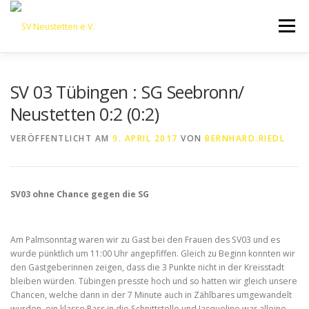
Zum
Inhalt
Menü
springen
HOME
ÜBER UNS
50 JAHRE SVN
KONTAKT
SV 03 Tübingen : SG Seebronn/
Neustetten 0:2 (0:2)
NEWS
SPONSORING
SPORTHEIM „LA CASA“
VERÖFFENTLICHT AM
9. APRIL 2017
VON
BERNHARD.RIEDL
LOGIN
SV03 ohne Chance gegen die SG
Am Palmsonntag waren wir zu Gast bei den Frauen des SV03 und es
wurde pünktlich um 11:00 Uhr angepfiffen. Gleich zu Beginn konnten wir
den Gastgeberinnen zeigen, dass die 3 Punkte nicht in der Kreisstadt
bleiben würden. Tübingen presste hoch und so hatten wir gleich unsere
Chancen, welche dann in der 7 Minute auch in Zählbares umgewandelt
wurden, ein klasse Pass in die Schnittstelle und Jacqueline war alleine