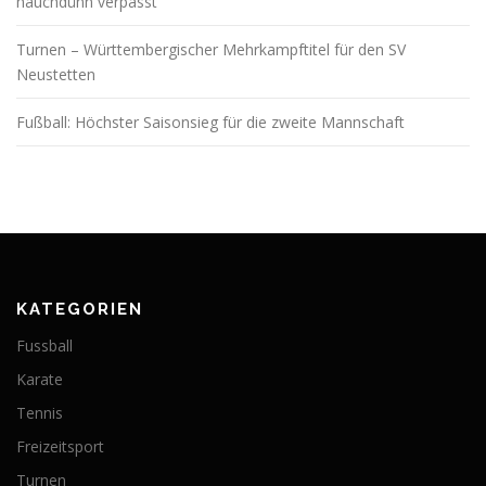
hauchdünn verpasst
Turnen – Württembergischer Mehrkampftitel für den SV
Neustetten
Fußball: Höchster Saisonsieg für die zweite Mannschaft
KATEGORIEN
Fussball
Karate
Tennis
Freizeitsport
Turnen