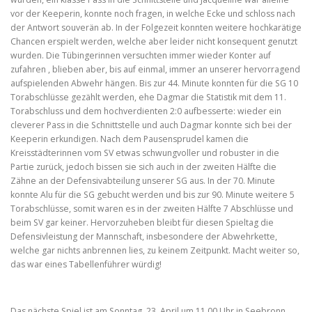
vor der Keeperin, konnte noch fragen, in welche Ecke und schloss nach
der Antwort souverän ab. In der Folgezeit konnten weitere hochkarätige
Chancen erspielt werden, welche aber leider nicht konsequent genutzt
wurden. Die Tübingerinnen versuchten immer wieder Konter auf
zufahren , blieben aber, bis auf einmal, immer an unserer hervorragend
aufspielenden Abwehr hängen. Bis zur 44. Minute konnten für die SG 10
Torabschlüsse gezählt werden, ehe Dagmar die Statistik mit dem 11.
Torabschluss und dem hochverdienten 2:0 aufbesserte: wieder ein
cleverer Pass in die Schnittstelle und auch Dagmar konnte sich bei der
Keeperin erkundigen. Nach dem Pausensprudel kamen die
Kreisstädterinnen vom SV etwas schwungvoller und robuster in die
Partie zurück, jedoch bissen sie sich auch in der zweiten Hälfte die
Zähne an der Defensivabteilung unserer SG aus. In der 70. Minute
konnte Alu für die SG gebucht werden und bis zur 90. Minute weitere 5
Torabschlüsse, somit waren es in der zweiten Hälfte 7 Abschlüsse und
beim SV gar keiner. Hervorzuheben bleibt für diesen Spieltag die
Defensivleistung der Mannschaft, insbesondere der Abwehrkette,
welche gar nichts anbrennen lies, zu keinem Zeitpunkt. Macht weiter so,
das war eines Tabellenführer würdig!
Das nächste Spiel ist am Sonntag, 23. April um 11.00 Uhr in Seebronn