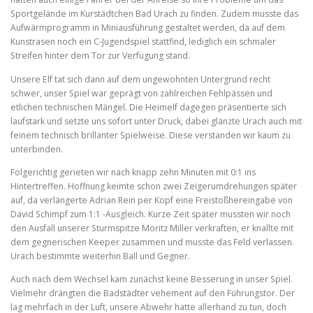
Sportgelände im Kurstädtchen Bad Urach zu finden. Zudem musste das
Aufwärmprogramm in Miniausführung gestaltet werden, da auf dem
Kunstrasen noch ein C-Jugendspiel stattfind, lediglich ein schmaler
Streifen hinter dem Tor zur Verfügung stand.
Unsere Elf tat sich dann auf dem ungewohnten Untergrund recht
schwer, unser Spiel war geprägt von zahlreichen Fehlpässen und
etlichen technischen Mängel. Die Heimelf dagegen präsentierte sich
laufstark und setzte uns sofort unter Druck, dabei glänzte Urach auch mit
feinem technisch brillanter Spielweise. Diese verstanden wir kaum zu
unterbinden.
Folgerichtig gerieten wir nach knapp zehn Minuten mit 0:1 ins
Hintertreffen. Hoffnung keimte schon zwei Zeigerumdrehungen später
auf, da verlängerte Adrian Rein per Kopf eine Freistoßhereingabe von
David Schimpf zum 1:1 -Ausgleich. Kurze Zeit später mussten wir noch
den Ausfall unserer Sturmspitze Moritz Miller verkraften, er knallte mit
dem gegnerischen Keeper zusammen und musste das Feld verlassen.
Urach bestimmte weiterhin Ball und Gegner.
Auch nach dem Wechsel kam zunächst keine Besserung in unser Spiel.
Vielmehr drängten die Badstädter vehement auf den Führungstor. Der
lag mehrfach in der Luft, unsere Abwehr hatte allerhand zu tun, doch