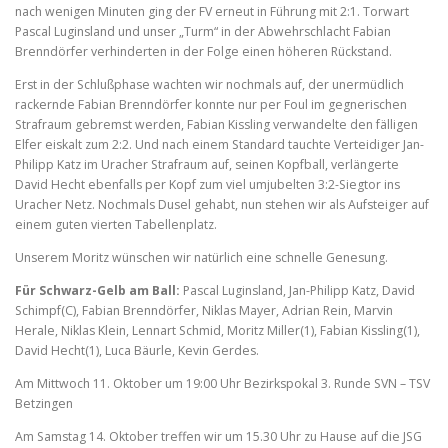
nach wenigen Minuten ging der FV erneut in Führung mit 2:1. Torwart
Pascal Luginsland und unser „Turm“ in der Abwehrschlacht Fabian
Brenndörfer verhinderten in der Folge einen höheren Rückstand.
Erst in der Schlußphase wachten wir nochmals auf, der unermüdlich
rackernde Fabian Brenndörfer konnte nur per Foul im gegnerischen
Strafraum gebremst werden, Fabian Kissling verwandelte den fälligen
Elfer eiskalt zum 2:2. Und nach einem Standard tauchte Verteidiger Jan-
Philipp Katz im Uracher Strafraum auf, seinen Kopfball, verlängerte
David Hecht ebenfalls per Kopf zum viel umjubelten 3:2-Siegtor ins
Uracher Netz. Nochmals Dusel gehabt, nun stehen wir als Aufsteiger auf
einem guten vierten Tabellenplatz.
Unserem Moritz wünschen wir natürlich eine schnelle Genesung.
Für Schwarz-Gelb am Ball:
Pascal Luginsland, Jan-Philipp Katz, David
Schimpf(C), Fabian Brenndörfer, Niklas Mayer, Adrian Rein, Marvin
Herale, Niklas Klein, Lennart Schmid, Moritz Miller(1), Fabian Kissling(1),
David Hecht(1), Luca Bäurle, Kevin Gerdes.
Am Mittwoch 11. Oktober um 19:00 Uhr Bezirkspokal 3. Runde SVN – TSV
Betzingen
Am Samstag 14. Oktober treffen wir um 15.30 Uhr zu Hause auf die JSG