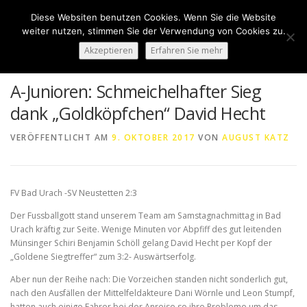
Zum
Diese Websiten benutzen Cookies. Wenn Sie die Website
Inhalt
Menü
weiter nutzen, stimmen Sie der Verwendung von Cookies zu.
springen
Akzeptieren
Erfahren Sie mehr
HOME
ÜBER UNS
50 JAHRE SVN
KONTAKT
A-Junioren: Schmeichelhafter Sieg
dank „Goldköpfchen“ David Hecht
NEWS
SPONSORING
SPORTHEIM „LA CASA“
VERÖFFENTLICHT AM
9. OKTOBER 2017
VON
AUGUST KATZ
LOGIN
FV Bad Urach -SV Neustetten 2:3
Der Fussballgott stand unserem Team am Samstagnachmittag in Bad
Urach kräftig zur Seite. Wenige Minuten vor Abpfiff des gut leitenden
Münsinger Schiri Benjamin Schöll gelang David Hecht per Kopf der
„Goldene Siegtreffer“ zum 3:2- Auswärtserfolg.
Aber nun der Reihe nach: Die Vorzeichen standen nicht sonderlich gut,
nach den Ausfällen der Mittelfeldakteure Dani Wörnle und Leon Stumpf,
hatten auch einige Fahrer bei der Anreise so ihre Probleme um das